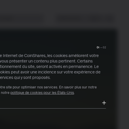
À propos
Rechercher
Ctrl+ /
01
—
02
te Internet de CoinShares, les cookies améliorent votre
vous présenter un contenu plus pertinent. Certains
ctionnement du site, seront activés en permanence. Le
ookies peut avoir une incidence sur votre expérience de
 services qui y sont proposés.
tre site pour optimiser nos services. En savoir plus sur notre
 notre
politique de cookies pour les États-Unis
.