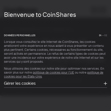
Bienvenue to CoinShares
Accueil
Perspectives
Connaissances
DONNÉES PERSONNELLES
01
—
02
TVL, TPS, libération de
Lorsque vous consultez le site Internet de CoinShares, les cookies
améliorent votre expérience en nous aidant à vous présenter un contenu
tokens, revenus… les
plus pertinent. Certains cookies, nécessaires au fonctionnement du site,
seront activés en permanence. Le refus de certains types de cookies peut
indicateurs clés à connaître
avoir une incidence sur votre expérience de notre site Internet et sur les
services qui y sont proposés.
sur la blockchain
Nous utilisons des cookies sur notre site pour optimiser nos services. En
savoir plus sur notre
politique de cookies pour l’UE
ou notre
politique de
cookies pour les États-Unis
.
7 MIN DE LECTURE
BITCOIN
ALTCOINS
DONNÉES
Gérer les cookies
Nécessaires
Preferences
Statistiques
Marketing