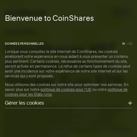
Bienvenue to CoinShares
Accueil
ETP
DONNÉES PERSONNELLES
01
—
02
CoinShares XBT
Lorsque vous consultez le site Internet de CoinShares, les cookies
améliorent votre expérience en nous aidant à vous présenter un contenu
Provider Bitcoin
plus pertinent. Certains cookies, nécessaires au fonctionnement du site,
seront activés en permanence. Le refus de certains types de cookies peut
avoir une incidence sur votre expérience de notre site Internet et sur les
services qui y sont proposés.
Tracker Euro ETP
Nous utilisons des cookies sur notre site pour optimiser nos services. En
savoir plus sur notre
politique de cookies pour l’UE
ou notre
politique de
cookies pour les États-Unis
.
Gérer les cookies
Lancé en 2015 et libellé en SEK, Bitcoin Tracker Euro a
été le premier titre au monde basé sur le bitcoin
Nécessaires
Preferences
disponible sur un marché boursier réglementé,
Statistiques
permettant une exposition pratique à l'actif numérique
Marketing
le plus important au monde.