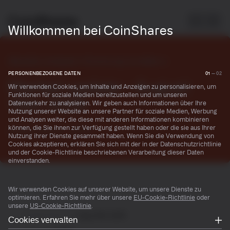
Willkommen bei CoinShares
Starseite
Analysen
Forschung und daten
PERSONENBEZOGENE DATEN
01
—
02
Market update - August
Wir verwenden Cookies, um Inhalte und Anzeigen zu personalisieren, um
Funktionen für soziale Medien bereitzustellen und um unseren
15th, 2025
Datenverkehr zu analysieren. Wir geben auch Informationen über Ihre
Nutzung unserer Website an unsere Partner für soziale Medien, Werbung
und Analysen weiter, die diese mit anderen Informationen kombinieren
können, die Sie ihnen zur Verfügung gestellt haben oder die sie aus Ihrer
1 MIN. LESEZEIT
DATEN
Nutzung ihrer Dienste gesammelt haben. Wenn Sie die Verwendung von
Cookies akzeptieren, erklären Sie sich mit der in der Datenschutzrichtlinie
und der Cookie-Richtlinie beschriebenen Verarbeitung dieser Daten
einverstanden.
Wir verwenden Cookies auf unserer Website, um unsere Dienste zu
optimieren. Erfahren Sie mehr über unsere
EU-Cookie-Richtlinie
oder
unsere
US-Cookie-Richtlinie
.
Veröffentlicht am
Aug 14th, 2025
Cookies verwalten