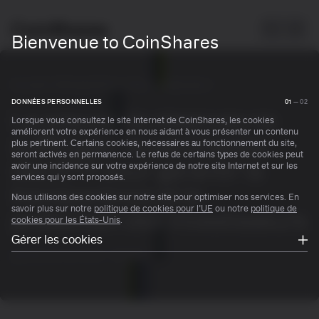
Bienvenue to CoinShares
Accueil
Perspectives
Connaissances
DONNÉES PERSONNELLES
01
—
02
La preuve de réserves ne
Lorsque vous consultez le site Internet de CoinShares, les cookies
améliorent votre expérience en nous aidant à vous présenter un contenu
suffit pas : la pertinence
plus pertinent. Certains cookies, nécessaires au fonctionnement du site,
seront activés en permanence. Le refus de certains types de cookies peut
des ETP pour garantir la
avoir une incidence sur votre expérience de notre site Internet et sur les
services qui y sont proposés.
transparence et la
Nous utilisons des cookies sur notre site pour optimiser nos services. En
savoir plus sur notre
politique de cookies pour l’UE
ou notre
politique de
protection des investisseurs
cookies pour les États-Unis
.
Gérer les cookies
8 MIN DE LECTURE
FINANCE
Nécessaires
Preferences
Statistiques
Marketing