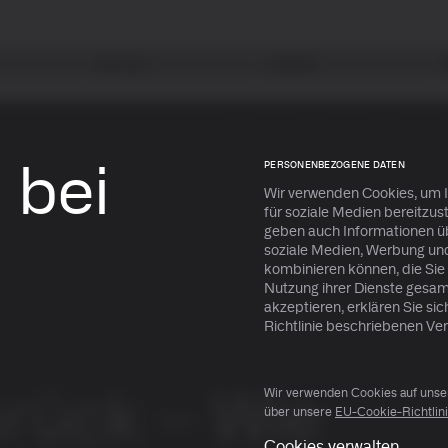
Services
Analysen
Alle ETPs
Alle ETPs
PERSONENBEZOGENE DATEN
 bei
Wir verwenden Cookies, um I
für soziale Medien bereitzus
geben auch Informationen üb
r erfahren
r erfahren
soziale Medien, Werbung und
kombinieren können, die Sie 
Nutzung ihrer Dienste gesa
akzeptieren, erklären Sie sic
Richtlinie beschriebenen Ve
Wir verwenden Cookies auf unser
urück – Wie
über unsere
EU-Cookie-Richtlin
Cookies verwalten