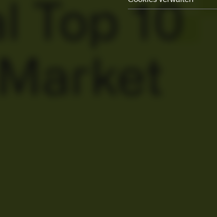
l Top 10
Erforderlich
Präferenzen
Statistisch
Marketing
 Market