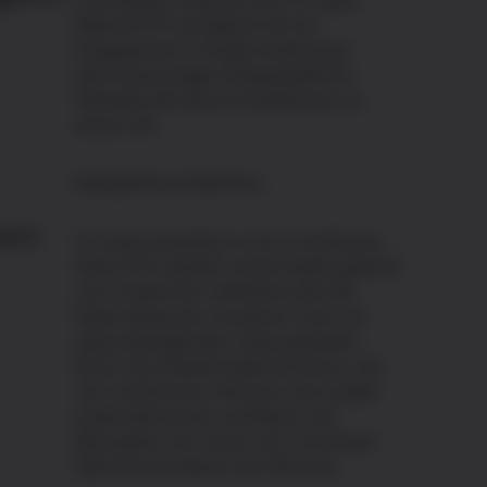
CoinShares Physical Top 10 Crypto
Market ETP ermöglicht dir ein
Engagement in Krypto direkt über
deine bevorzugte Anlageplattform.
Verwalte alle deine Investitionen an
einem Ort.
Kaufoptionen entdecken
isch
Für jede Investition in ein CoinShares-
Index-ETP werden echte Krypto gekauft
und im gleichen Verhältnis wie die
Gewichtung der einzelnen Coins im
zugrundeliegenden Index gehalten.
Durch die Verwahrstelle Komainu, die
von CoinShares, Nomura und Ledger
entwickelt wurde, profitieren die
Basiswerte von einem der sichersten
Speicherstandards der Branche.