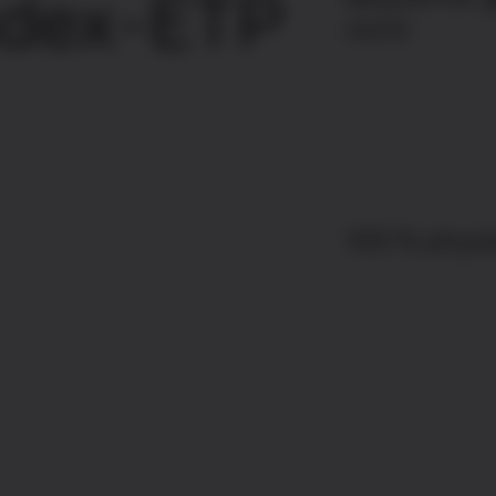
ndex-ETP
nicht
100 % phys