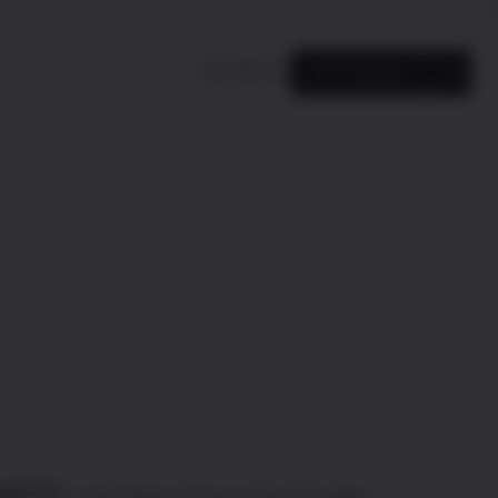
FACTSHEET
JETZT KAUFEN
eht's