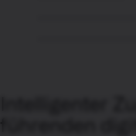
Intelligenter Z
führenden digi