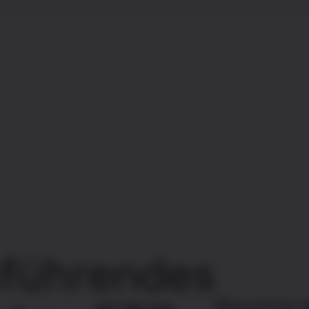
führendes
Bequemer g