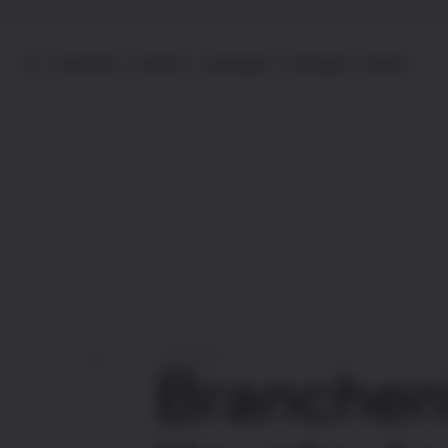
01 – Produkt
02 – Index
03 – Leistung
04 – Trading
05 – Details
01
PRODUKT
Branchen