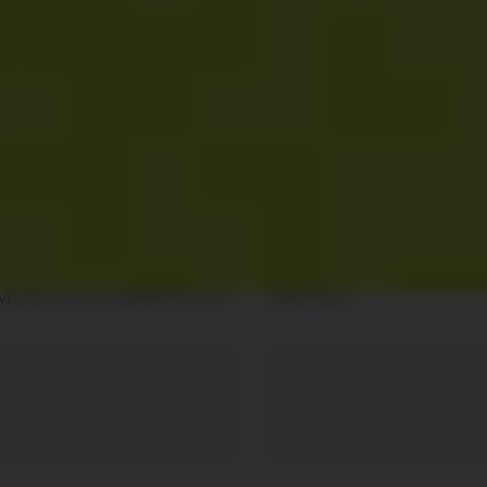
(US$)
GEBÜHREN
YTD PERFORMAN