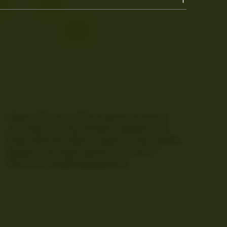
Dieses ETP ist zu 100 % physisch besichert
und bietet auf diversifizierte, regulierte und
kosteneffiziente Weise Zugang zu den größten
digitalen Vermögenswerten, mit 0,00 %
jährlichen Verwaltungsgebühren.