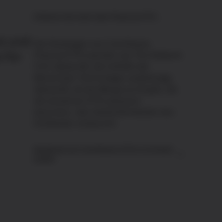
Erfahren Sie mehr über Physical ETP
z und
Die Rücklagen von CoinShares
 für
Physical ETPs werden von The Network
Firm überprüft, die mithilfe der
Blockchain-Technologie unabhängig
überprüft, ob die Menge an Krypto, die
die einzelnen ETPs physisch
besichern, den Verbindlichkeiten des
Emittenten entspricht.
Bestände von CoinShares ETPs in Echtzeit
prüfen