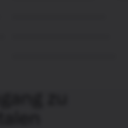
ugang zu
talen