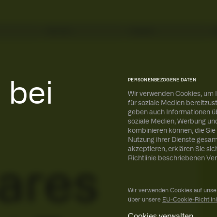
Services
Analysen
Alle ETPs
Alle ETPs
PERSONENBEZOGENE DATEN
 bei
Wir verwenden Cookies, um I
für soziale Medien bereitzus
geben auch Informationen üb
r erfahren
r erfahren
soziale Medien, Werbung und
kombinieren können, die Sie 
Nutzung ihrer Dienste gesa
akzeptieren, erklären Sie sic
Richtlinie beschriebenen Ve
ares
Wir verwenden Cookies auf unser
über unsere
EU-Cookie-Richtlin
Cookies verwalten