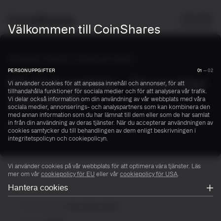
Välkommen till CoinShares
Startsida
Insikter
Analys och data
PERSONUPPGIFTER
01
—
02
Market update - November
Vi använder cookies för att anpassa innehåll och annonser, för att
tillhandahålla funktioner för sociala medier och för att analysera vår trafik.
22th 2024
Vi delar också information om din användning av vår webbplats med våra
sociala medier, annonserings- och analyspartners som kan kombinera den
med annan information som du har lämnat till dem eller som de har samlat
in från din användning av deras tjänster. När du accepterar användningen av
1 MIN LÄSNING
DATA
cookies samtycker du till behandlingen av dem enligt beskrivningen i
integritetspolicyn och cookiepolicyn.
Vi använder cookies på vår webbplats för att optimera vära tjänster. Läs
mer om vår
cookiepolicy för EU
eller vår
cookiepolicy för USA
.
Hantera cookies
Publicerad den
Nov 22nd, 2024
Nödvändiga
Preferences