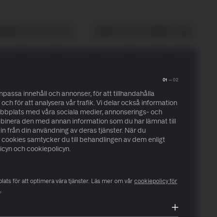
Om oss
Sök
Ctrl+ /
01
—
02
npassa innehåll och annonser, för att tillhandahålla
och för att analysera vår trafik. Vi delar också information
bbplats med våra sociala medier, annonserings- och
inera den med annan information som du har lämnat till
in från din användning av deras tjänster. När du
cookies samtycker du till behandlingen av dem enligt
licyn och cookiepolicyn.
ats för att optimera vära tjänster. Läs mer om vår
cookiepolicy för
A
.