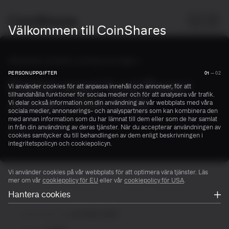
Välkommen till CoinShares
Startsida
Insikter
Analys och data
PERSONUPPGIFTER
01
—
02
Digital asset fund flows |
Vi använder cookies för att anpassa innehåll och annonser, för att
tillhandahålla funktioner för sociala medier och för att analysera vår trafik.
January 20th 2025
Vi delar också information om din användning av vår webbplats med våra
sociala medier, annonserings- och analyspartners som kan kombinera den
med annan information som du har lämnat till dem eller som de har samlat
in från din användning av deras tjänster. När du accepterar användningen av
2 MIN LÄSNING
DATA
cookies samtycker du till behandlingen av dem enligt beskrivningen i
integritetspolicyn och cookiepolicyn.
Vi använder cookies på vår webbplats för att optimera vära tjänster. Läs
mer om vår
cookiepolicy för EU
eller vår
cookiepolicy för USA
.
Hantera cookies
Publicerad den
Jan 20th, 2025
Nödvändiga
Preferences