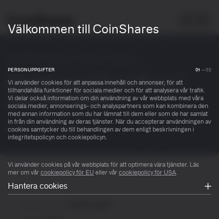
Välkommen till CoinShares
Startsida
Insikter
Analys och data
PERSONUPPGIFTER
01
—
02
Digital asset fund flows |
Vi använder cookies för att anpassa innehåll och annonser, för att
tillhandahålla funktioner för sociala medier och för att analysera vår trafik.
July 14th 2025
Vi delar också information om din användning av vår webbplats med våra
sociala medier, annonserings- och analyspartners som kan kombinera den
med annan information som du har lämnat till dem eller som de har samlat
in från din användning av deras tjänster. När du accepterar användningen av
3 MIN LÄSNING
DATA
cookies samtycker du till behandlingen av dem enligt beskrivningen i
integritetspolicyn och cookiepolicyn.
Vi använder cookies på vår webbplats för att optimera vära tjänster. Läs
mer om vår
cookiepolicy för EU
eller vår
cookiepolicy för USA
.
Hantera cookies
Publicerad den
Juli 15th, 2025
Nödvändiga
Preferences