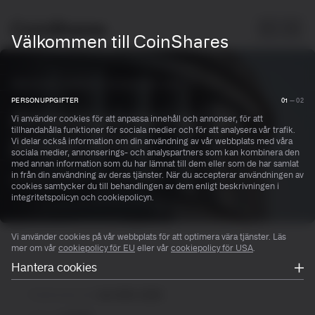
Välkommen till CoinShares
Startsida
Insikter
Analys och data
PERSONUPPGIFTER
01
—
02
Aktieuppdatering | 20
Vi använder cookies för att anpassa innehåll och annonser, för att
tillhandahålla funktioner för sociala medier och för att analysera vår trafik.
januari 2026
Vi delar också information om din användning av vår webbplats med våra
sociala medier, annonserings- och analyspartners som kan kombinera den
med annan information som du har lämnat till dem eller som de har samlat
in från din användning av deras tjänster. När du accepterar användningen av
4 MIN LÄSNING
EKONOMI
DATA
cookies samtycker du till behandlingen av dem enligt beskrivningen i
integritetspolicyn och cookiepolicyn.
Vi använder cookies på vår webbplats för att optimera vära tjänster. Läs
mer om vår
cookiepolicy för EU
eller vår
cookiepolicy för USA
.
Hantera cookies
Publicerad den
Jan 20th, 2026
Nödvändiga
Preferences