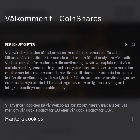
Välkommen till CoinShares
Startsida
Insikter
Analys och data
PERSONUPPGIFTER
01
—
02
Aktieuppdatering | 15 juni
Vi använder cookies för att anpassa innehåll och annonser, för att
tillhandahålla funktioner för sociala medier och för att analysera vår trafik.
2026
Vi delar också information om din användning av vår webbplats med våra
sociala medier, annonserings- och analyspartners som kan kombinera den
med annan information som du har lämnat till dem eller som de har samlat
in från din användning av deras tjänster. När du accepterar användningen av
4 MIN LÄSNING
EKONOMI
DATA
cookies samtycker du till behandlingen av dem enligt beskrivningen i
integritetspolicyn och cookiepolicyn.
Vi använder cookies på vår webbplats för att optimera vära tjänster. Läs
mer om vår
cookiepolicy för EU
eller vår
cookiepolicy för USA
.
Hantera cookies
Publicerad den
Juni 19th, 2026
Nödvändiga
Preferences