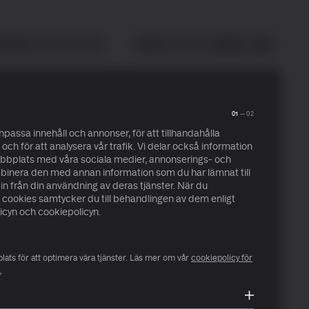
Om oss
Sök
Ctrl+ /
01
—
02
npassa innehåll och annonser, för att tillhandahålla
och för att analysera vår trafik. Vi delar också information
bbplats med våra sociala medier, annonserings- och
inera den med annan information som du har lämnat till
in från din användning av deras tjänster. När du
cookies samtycker du till behandlingen av dem enligt
licyn och cookiepolicyn.
ats för att optimera vära tjänster. Läs mer om vår
cookiepolicy för
A
.