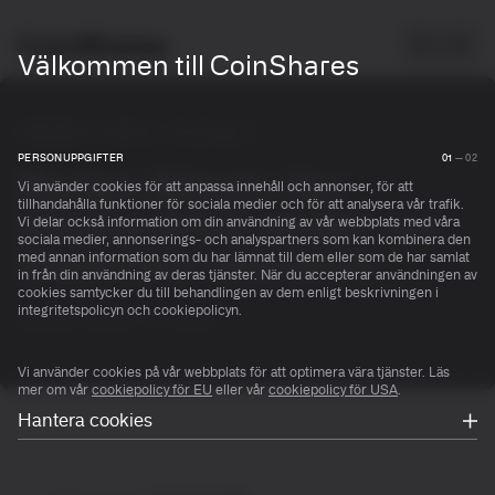
Välkommen till CoinShares
Startsida
Insikter
Kunskap
PERSONUPPGIFTER
01
—
02
Bortom Bitcoin: Hur
Vi använder cookies för att anpassa innehåll och annonser, för att
tillhandahålla funktioner för sociala medier och för att analysera vår trafik.
altcoins driver på den nya
Vi delar också information om din användning av vår webbplats med våra
sociala medier, annonserings- och analyspartners som kan kombinera den
blockchain-ekonomin
med annan information som du har lämnat till dem eller som de har samlat
in från din användning av deras tjänster. När du accepterar användningen av
cookies samtycker du till behandlingen av dem enligt beskrivningen i
integritetspolicyn och cookiepolicyn.
6 MIN LÄSNING
ALTCOINS
Vi använder cookies på vår webbplats för att optimera vära tjänster. Läs
mer om vår
cookiepolicy för EU
eller vår
cookiepolicy för USA
.
Hantera cookies
Nödvändiga
Preferences