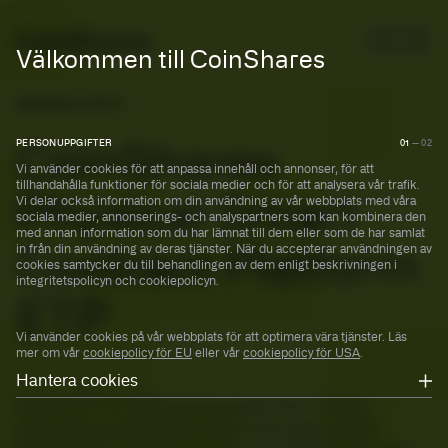
Välkommen till CoinShares
Startsida
ETP
PERSONUPPGIFTER
01
—
02
CoinShares
Vi använder cookies för att anpassa innehåll och annonser, för att
tillhandahålla funktioner för sociala medier och för att analysera vår trafik.
Physical Smart
Vi delar också information om din användning av vår webbplats med våra
sociala medier, annonserings- och analyspartners som kan kombinera den
med annan information som du har lämnat till dem eller som de har samlat
in från din användning av deras tjänster. När du accepterar användningen av
Contract Platform
cookies samtycker du till behandlingen av dem enligt beskrivningen i
integritetspolicyn och cookiepolicyn.
ETP
Vi använder cookies på vår webbplats för att optimera vära tjänster. Läs
mer om vår
cookiepolicy för EU
eller vår
cookiepolicy för USA
.
Hantera cookies
Denna ETP är 100% fysiskt uppbackad och ger
Nödvändiga
exponering mot kryptos infrastrukturlager på ett
Preferences