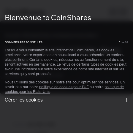
Bienvenue to CoinShares
Accueil
Perspectives
Analyses et données
DONNÉES PERSONNELLES
01
—
02
Le Bitcoin est-il licite dans
Lorsque vous consultez le site Internet de CoinShares, les cookies
améliorent votre expérience en nous aidant à vous présenter un contenu
l’Islam ?
plus pertinent. Certains cookies, nécessaires au fonctionnement du site,
seront activés en permanence. Le refus de certains types de cookies peut
avoir une incidence sur votre expérience de notre site Internet et sur les
services qui y sont proposés.
15 MIN DE LECTURE
BITCOIN
Nous utilisons des cookies sur notre site pour optimiser nos services. En
savoir plus sur notre
politique de cookies pour l’UE
ou notre
politique de
cookies pour les États-Unis
.
Gérer les cookies
Nécessaires
Preferences
Statistiques
Publié le
Avr 30th, 2025
Marketing