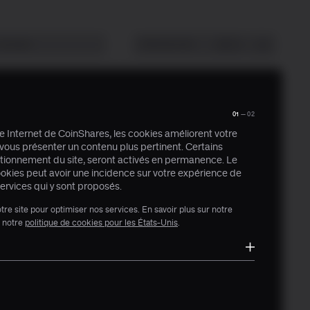
À propos
Rechercher
Ctrl+ /
01
—
02
te Internet de CoinShares, les cookies améliorent votre
vous présenter un contenu plus pertinent. Certains
ctionnement du site, seront activés en permanence. Le
ookies peut avoir une incidence sur votre expérience de
 services qui y sont proposés.
tre site pour optimiser nos services. En savoir plus sur notre
 notre
politique de cookies pour les États-Unis
.