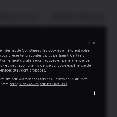
À propos
Rechercher
Ctrl+ /
01
—
02
te Internet de CoinShares, les cookies améliorent votre
vous présenter un contenu plus pertinent. Certains
ctionnement du site, seront activés en permanence. Le
ookies peut avoir une incidence sur votre expérience de
 services qui y sont proposés.
tre site pour optimiser nos services. En savoir plus sur notre
 notre
politique de cookies pour les États-Unis
.