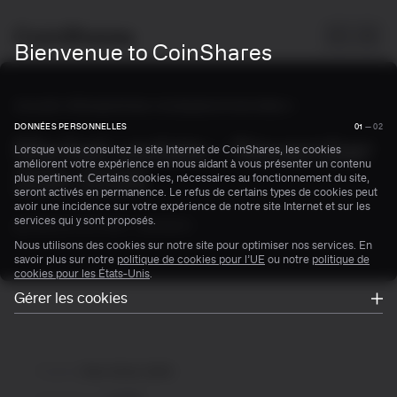
Bienvenue to CoinShares
Accueil
Perspectives
Analyses et données
DONNÉES PERSONNELLES
01
—
02
Market update - November
Lorsque vous consultez le site Internet de CoinShares, les cookies
améliorent votre expérience en nous aidant à vous présenter un contenu
22th 2024
plus pertinent. Certains cookies, nécessaires au fonctionnement du site,
seront activés en permanence. Le refus de certains types de cookies peut
avoir une incidence sur votre expérience de notre site Internet et sur les
services qui y sont proposés.
1 MIN DE LECTURE
DONNÉES
Nous utilisons des cookies sur notre site pour optimiser nos services. En
savoir plus sur notre
politique de cookies pour l’UE
ou notre
politique de
cookies pour les États-Unis
.
Gérer les cookies
Nécessaires
Preferences
Statistiques
Publié le
Nov 22nd, 2024
Marketing