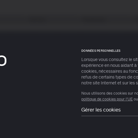
Services
Perspectives
s nos ETPs
s nos ETPs
DONNÉES PERSONNELLES
o
Lorsque vous consultez le si
expérience en nous aidant à 
cookies, nécessaires au fon
savoir plus
savoir plus
refus de certains types de c
notre site Internet et sur les
Nous utilisons des cookies sur no
politique de cookies pour l’UE
ou
Gérer les cookies
Nécessaires
Preferences
Statistiques