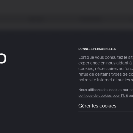
Services
Perspectives
s nos ETPs
s nos ETPs
DONNÉES PERSONNELLES
o
Lorsque vous consultez le si
expérience en nous aidant à 
cookies, nécessaires au fon
savoir plus
savoir plus
refus de certains types de c
notre site Internet et sur les
Nous utilisons des cookies sur no
politique de cookies pour l’UE
ou
Gérer les cookies
Nécessaires
Preferences
Statistiques