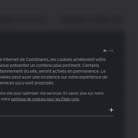
À propos
Rechercher
Ctrl+ /
01
—
02
te Internet de CoinShares, les cookies améliorent votre
vous présenter un contenu plus pertinent. Certains
ctionnement du site, seront activés en permanence. Le
ookies peut avoir une incidence sur votre expérience de
 services qui y sont proposés.
tre site pour optimiser nos services. En savoir plus sur notre
 notre
politique de cookies pour les États-Unis
.