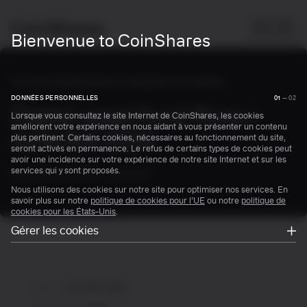
Bienvenue to CoinShares
Accueil
Perspectives
Analyses et données
DONNÉES PERSONNELLES
01
—
02
Digital asset fund flows |
Lorsque vous consultez le site Internet de CoinShares, les cookies
améliorent votre expérience en nous aidant à vous présenter un contenu
June 3rd 2024
plus pertinent. Certains cookies, nécessaires au fonctionnement du site,
seront activés en permanence. Le refus de certains types de cookies peut
avoir une incidence sur votre expérience de notre site Internet et sur les
services qui y sont proposés.
2 MIN DE LECTURE
DONNÉES
Nous utilisons des cookies sur notre site pour optimiser nos services. En
savoir plus sur notre
politique de cookies pour l’UE
ou notre
politique de
cookies pour les États-Unis
.
Gérer les cookies
Nécessaires
Preferences
Statistiques
Publié le
Juin 3rd, 2024
Marketing