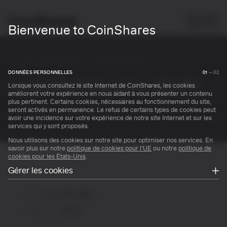
Bienvenue to CoinShares
Accueil
Perspectives
Connaissances
DONNÉES PERSONNELLES
01
—
02
Le guide Polkadot : [DOT]
Lorsque vous consultez le site Internet de CoinShares, les cookies
améliorent votre expérience en nous aidant à vous présenter un contenu
plus pertinent. Certains cookies, nécessaires au fonctionnement du site,
seront activés en permanence. Le refus de certains types de cookies peut
7 MIN DE LECTURE
ALTCOINS
TECHNOLOGIE
avoir une incidence sur votre expérience de notre site Internet et sur les
services qui y sont proposés.
Nous utilisons des cookies sur notre site pour optimiser nos services. En
savoir plus sur notre
politique de cookies pour l’UE
ou notre
politique de
cookies pour les États-Unis
.
Gérer les cookies
Nécessaires
Publié le
Avr 12th, 2024
Preferences
Statistiques
Partager sur
Marketing