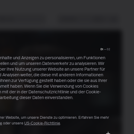
Über uns
Suchen
Ctrl+ /
01
—
02
nhalte und Anzeigen zu personalisieren, um Funktionen
tellen und um unseren Datenverkehr zu analysieren. Wir
er Ihre Nutzung unserer Website an unsere Partner für
 Analysen weiter, die diese mit anderen Informationen
ihnen zur Verfügung gestellt haben oder die sie aus Ihrer
mmelt haben. Wenn Sie die Verwendung von Cookies
h mit der in der Datenschutzrichtlinie und der Cookie-
rarbeitung dieser Daten einverstanden.
er Website, um unsere Dienste zu optimieren. Erfahren Sie mehr
ie
oder unsere
US-Cookie-Richtlinie
.