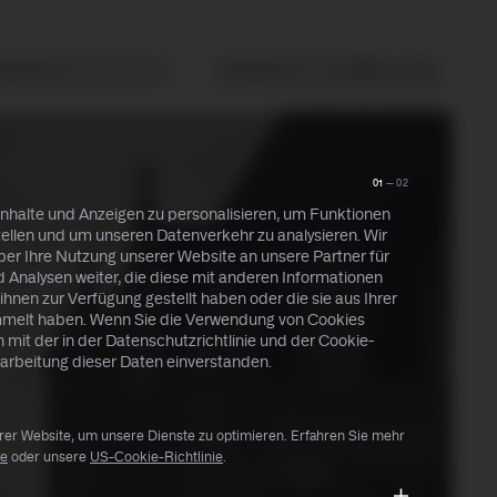
Über uns
Suchen
Ctrl+ /
01
—
02
nhalte und Anzeigen zu personalisieren, um Funktionen
tellen und um unseren Datenverkehr zu analysieren. Wir
er Ihre Nutzung unserer Website an unsere Partner für
 Analysen weiter, die diese mit anderen Informationen
ihnen zur Verfügung gestellt haben oder die sie aus Ihrer
mmelt haben. Wenn Sie die Verwendung von Cookies
h mit der in der Datenschutzrichtlinie und der Cookie-
rarbeitung dieser Daten einverstanden.
er Website, um unsere Dienste zu optimieren. Erfahren Sie mehr
ie
oder unsere
US-Cookie-Richtlinie
.