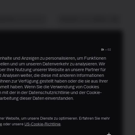
Über uns
Suchen
Ctrl+ /
01
—
02
nhalte und Anzeigen zu personalisieren, um Funktionen
tellen und um unseren Datenverkehr zu analysieren. Wir
er Ihre Nutzung unserer Website an unsere Partner für
 Analysen weiter, die diese mit anderen Informationen
ihnen zur Verfügung gestellt haben oder die sie aus Ihrer
mmelt haben. Wenn Sie die Verwendung von Cookies
h mit der in der Datenschutzrichtlinie und der Cookie-
rarbeitung dieser Daten einverstanden.
er Website, um unsere Dienste zu optimieren. Erfahren Sie mehr
ie
oder unsere
US-Cookie-Richtlinie
.