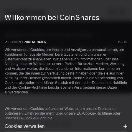
Willkommen bei CoinShares
Starseite
Analysen
Forschung und daten
PERSONENBEZOGENE DATEN
01
—
02
Market update - December
Wir verwenden Cookies, um Inhalte und Anzeigen zu personalisieren, um
Funktionen für soziale Medien bereitzustellen und um unseren
6th 2024
Datenverkehr zu analysieren. Wir geben auch Informationen über Ihre
Nutzung unserer Website an unsere Partner für soziale Medien, Werbung
und Analysen weiter, die diese mit anderen Informationen kombinieren
können, die Sie ihnen zur Verfügung gestellt haben oder die sie aus Ihrer
1 MIN. LESEZEIT
DATEN
Nutzung ihrer Dienste gesammelt haben. Wenn Sie die Verwendung von
Cookies akzeptieren, erklären Sie sich mit der in der Datenschutzrichtlinie
und der Cookie-Richtlinie beschriebenen Verarbeitung dieser Daten
einverstanden.
Wir verwenden Cookies auf unserer Website, um unsere Dienste zu
optimieren. Erfahren Sie mehr über unsere
EU-Cookie-Richtlinie
oder
unsere
US-Cookie-Richtlinie
.
Veröffentlicht am
Dez 6th, 2024
Cookies verwalten