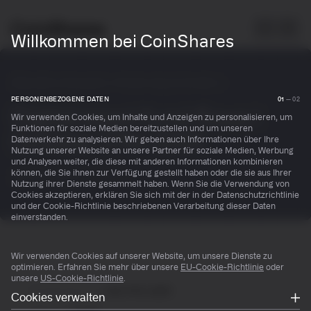
Willkommen bei CoinShares
Starseite
Analysen
Forschung und daten
PERSONENBEZOGENE DATEN
01
—
02
Digital asset fund flows |
Wir verwenden Cookies, um Inhalte und Anzeigen zu personalisieren, um
Funktionen für soziale Medien bereitzustellen und um unseren
October 27th 2025
Datenverkehr zu analysieren. Wir geben auch Informationen über Ihre
Nutzung unserer Website an unsere Partner für soziale Medien, Werbung
und Analysen weiter, die diese mit anderen Informationen kombinieren
können, die Sie ihnen zur Verfügung gestellt haben oder die sie aus Ihrer
2 MIN. LESEZEIT
DATEN
Nutzung ihrer Dienste gesammelt haben. Wenn Sie die Verwendung von
Cookies akzeptieren, erklären Sie sich mit der in der Datenschutzrichtlinie
und der Cookie-Richtlinie beschriebenen Verarbeitung dieser Daten
einverstanden.
Wir verwenden Cookies auf unserer Website, um unsere Dienste zu
optimieren. Erfahren Sie mehr über unsere
EU-Cookie-Richtlinie
oder
unsere
US-Cookie-Richtlinie
.
Veröffentlicht am
Okt 27th, 2025
Cookies verwalten