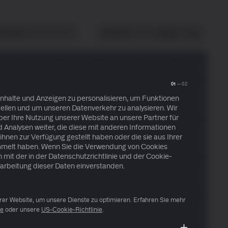
Über uns
Suchen
Ctrl+ /
01
—
02
nhalte und Anzeigen zu personalisieren, um Funktionen
tellen und um unseren Datenverkehr zu analysieren. Wir
er Ihre Nutzung unserer Website an unsere Partner für
 Analysen weiter, die diese mit anderen Informationen
ihnen zur Verfügung gestellt haben oder die sie aus Ihrer
mmelt haben. Wenn Sie die Verwendung von Cookies
h mit der in der Datenschutzrichtlinie und der Cookie-
rarbeitung dieser Daten einverstanden.
er Website, um unsere Dienste zu optimieren. Erfahren Sie mehr
ie
oder unsere
US-Cookie-Richtlinie
.