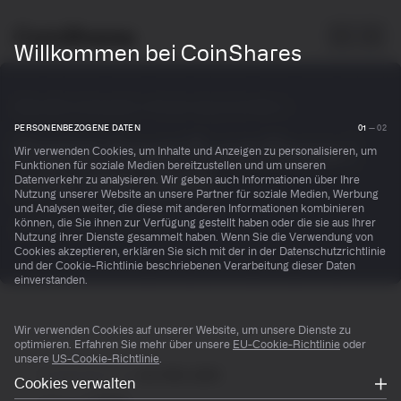
Willkommen bei CoinShares
Starseite
Analysen
Forschung und daten
PERSONENBEZOGENE DATEN
01
—
02
Digital Asset Fund Flows |
Wir verwenden Cookies, um Inhalte und Anzeigen zu personalisieren, um
Funktionen für soziale Medien bereitzustellen und um unseren
June 16th 2025
Datenverkehr zu analysieren. Wir geben auch Informationen über Ihre
Nutzung unserer Website an unsere Partner für soziale Medien, Werbung
und Analysen weiter, die diese mit anderen Informationen kombinieren
können, die Sie ihnen zur Verfügung gestellt haben oder die sie aus Ihrer
3 MIN. LESEZEIT
DATEN
Nutzung ihrer Dienste gesammelt haben. Wenn Sie die Verwendung von
Cookies akzeptieren, erklären Sie sich mit der in der Datenschutzrichtlinie
und der Cookie-Richtlinie beschriebenen Verarbeitung dieser Daten
einverstanden.
Wir verwenden Cookies auf unserer Website, um unsere Dienste zu
optimieren. Erfahren Sie mehr über unsere
EU-Cookie-Richtlinie
oder
unsere
US-Cookie-Richtlinie
.
Veröffentlicht am
Juni 16th, 2025
Cookies verwalten