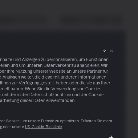
Über uns
Suchen
Ctrl+ /
01
—
02
nhalte und Anzeigen zu personalisieren, um Funktionen
tellen und um unseren Datenverkehr zu analysieren. Wir
er Ihre Nutzung unserer Website an unsere Partner für
 Analysen weiter, die diese mit anderen Informationen
ihnen zur Verfügung gestellt haben oder die sie aus Ihrer
mmelt haben. Wenn Sie die Verwendung von Cookies
h mit der in der Datenschutzrichtlinie und der Cookie-
rarbeitung dieser Daten einverstanden.
er Website, um unsere Dienste zu optimieren. Erfahren Sie mehr
ie
oder unsere
US-Cookie-Richtlinie
.