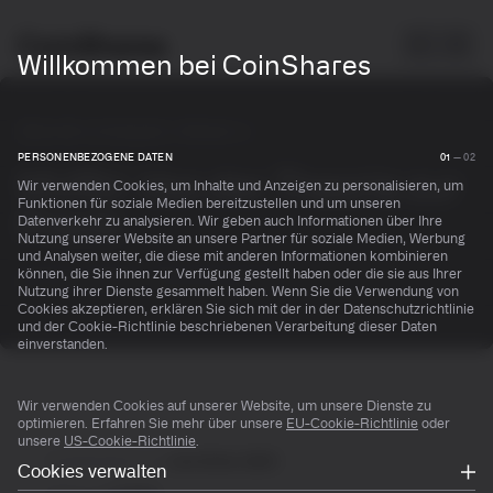
Willkommen bei CoinShares
Starseite
Analysen
Wissen
PERSONENBEZOGENE DATEN
01
—
02
MVRV: Von der Theorie zur
Wir verwenden Cookies, um Inhalte und Anzeigen zu personalisieren, um
Funktionen für soziale Medien bereitzustellen und um unseren
Praxis
Datenverkehr zu analysieren. Wir geben auch Informationen über Ihre
Nutzung unserer Website an unsere Partner für soziale Medien, Werbung
und Analysen weiter, die diese mit anderen Informationen kombinieren
können, die Sie ihnen zur Verfügung gestellt haben oder die sie aus Ihrer
9 MIN. LESEZEIT
FINANZEN
BITCOIN
Nutzung ihrer Dienste gesammelt haben. Wenn Sie die Verwendung von
Cookies akzeptieren, erklären Sie sich mit der in der Datenschutzrichtlinie
und der Cookie-Richtlinie beschriebenen Verarbeitung dieser Daten
einverstanden.
Wir verwenden Cookies auf unserer Website, um unsere Dienste zu
optimieren. Erfahren Sie mehr über unsere
EU-Cookie-Richtlinie
oder
unsere
US-Cookie-Richtlinie
.
Veröffentlicht am
Juni 22nd, 2023
Cookies verwalten